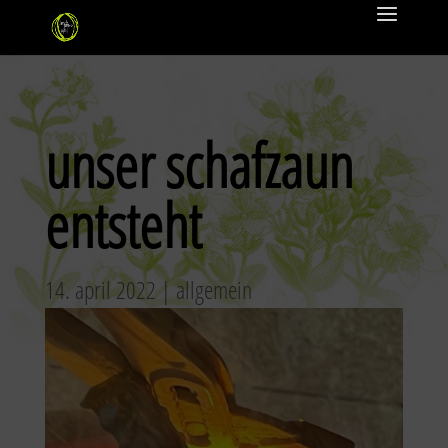
unser schafzaun
entsteht
14. april 2022
|
allgemein