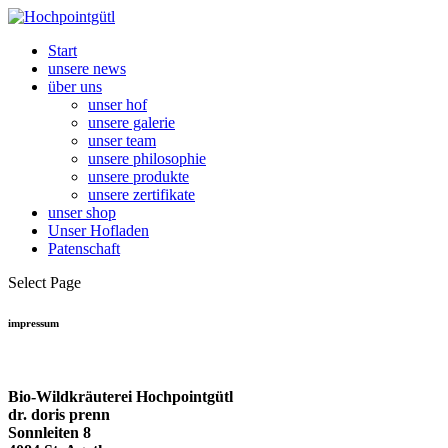
Start
unsere news
über uns
unser hof
unsere galerie
unser team
unsere philosophie
unsere produkte
unsere zertifikate
unser shop
Unser Hofladen
Patenschaft
Select Page
impressum
Bio-Wild­kräu­te­rei Hoch­point­gütl
dr. doris prenn
Sonn­lei­ten 8