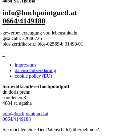
4084 St. Agatha
info@hochpointguetl.at
0664/4149188
gewer­be: erzeu­gung von lebens­mit­teln
gisa-zahl: 32646726
bios zer­ti­fi­kat-nr.: bios-02569‑b 31493/01
“
impressum
datenschutzerklärung
cookie policy (EU)
bio-wild­kräu­te­rei hochpointgütl
dr. doris prenn
sonn­lei­ten 8
4084 st. agatha
info@hochpointguetl.at
0664/4149188
Sie möchten eine Tier-Patenschaf(t) übernehmen?