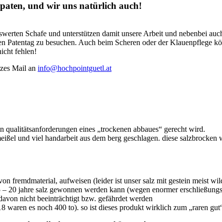
paten, und wir uns natürlich auch!
swerten Schafe und unterstützen damit unsere Arbeit und nebenbei auch
hen Patentag zu besuchen. Auch beim Scheren oder der Klauenpflege k
icht fehlen!
rzes Mail an
info@hochpointguetl.at
n qualitätsanforderungen eines „trockenen abbaues“ gerecht wird.
eißel und viel handarbeit aus dem berg geschlagen. diese salzbrocken 
on fremdmaterial, aufweisen (leider ist unser salz mit gestein meist wil
 15 – 20 jahre salz gewonnen werden kann (wegen enormer erschließung
 davon nicht beeinträchtigt bzw. gefährdet werden
18 waren es noch 400 to). so ist dieses produkt wirklich zum „raren gu