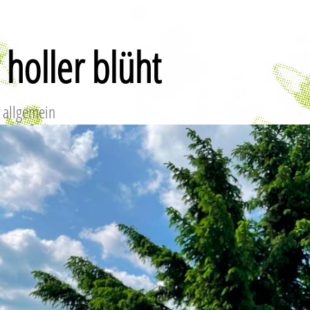
 holler blüht
|
allgemein