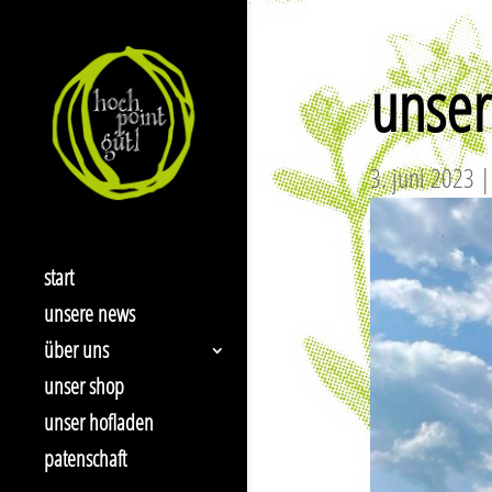
unser
3. juni 2023
start
unsere news
über uns
unser shop
unser hofladen
patenschaft