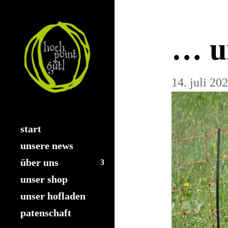
… un
14. juli 20
start
unsere news
über uns
unser shop
unser hofladen
patenschaft