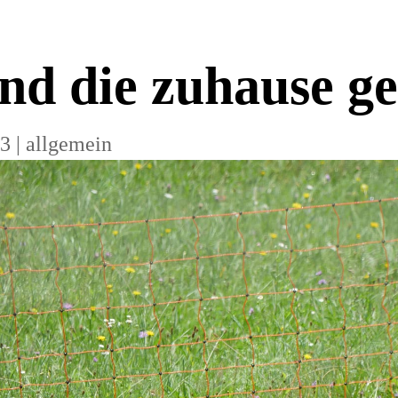
d die zuhause ge
23
|
allgemein