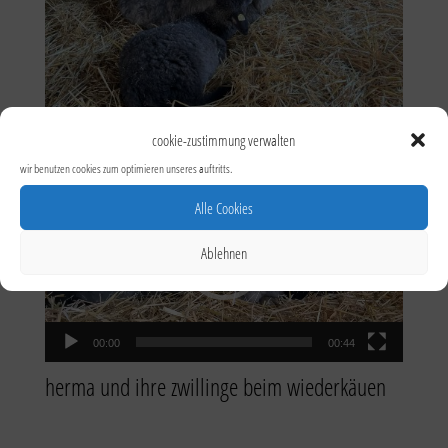
cookie-zustimmung verwalten
video-
wir benutzen cookies zum optimieren unseres auftritts.
player
Alle Cookies
Ablehnen
00:00
00:44
her­ma und ihre zwil­lin­ge beim wiederkäuen