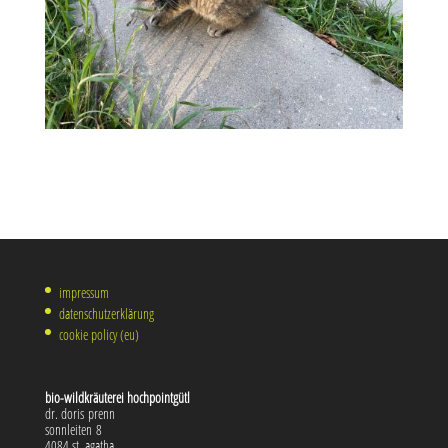
impressum
datenschutzerklärung
cookie policy (eu)
bio-wild­kräu­te­rei hochpointgütl
dr. doris prenn
sonn­lei­ten 8
4084 st. agatha