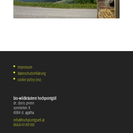
impressum
datenschutzerklärung
cookie policy (eu)
bio-wild­kräu­te­rei hochpointgütl
dr. doris prenn
sonn­lei­ten 8
4084 st. agatha
info@hochpointguetl.at
0664/4149188