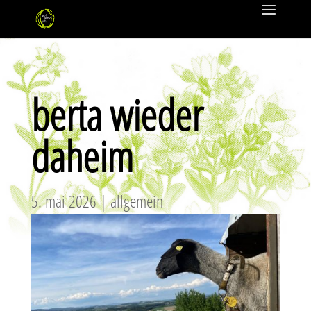
berta wieder
daheim
5. mai 2026
|
allgemein