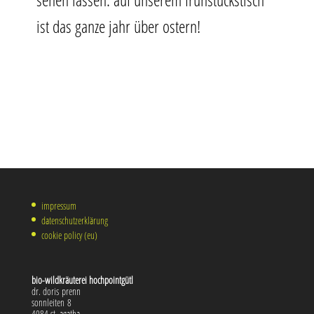
ist das gan­ze jahr über ostern!
“
impressum
datenschutzerklärung
cookie policy (eu)
bio-wild­kräu­te­rei hochpointgütl
dr. doris prenn
sonn­lei­ten 8
4084 st. agatha