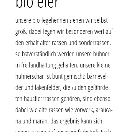
bio eier
unse­re bio-lege­hen­nen zie­hen wir selbst
groß. dabei legen wir beson­de­ren wert auf
den erhalt alter ras­sen und son­der­ras­sen.
“
selbst­ver­ständ­lich wer­den unse­re hüh­ner
in frei­land­hal­tung gehal­ten. unse­re klei­ne
hüh­ner­schar ist bunt gemischt: barn­evel­
der und laken­fel­der, die zu den gefähr­de­
ten haus­tierr­ras­sen gehö­ren, sind eben­so
dabei wie alte ras­sen wie vor­werk, arau­ca­
na und maran. das ergeb­nis kann sich
sehen las­sen: auf unse­rem früh­stücks­tisch