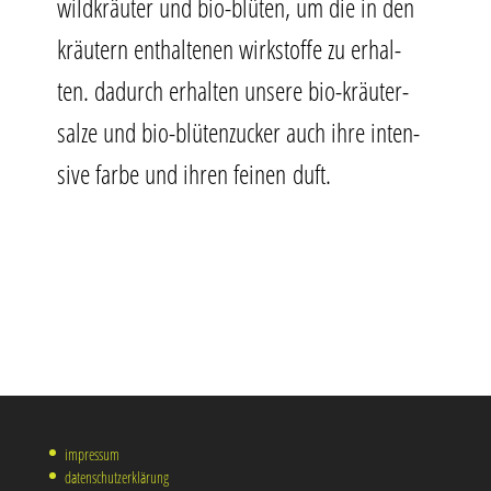
wild­kräu­ter und bio-blü­ten, um die in den
kräu­tern ent­hal­te­nen wirk­stof­fe zu erhal­
ten. dadurch erhal­ten unse­re bio-kräu­ter­
sal­ze und bio-blü­ten­zu­cker auch ihre inten­
si­ve far­be und ihren fei­nen duft.
“
impressum
datenschutzerklärung