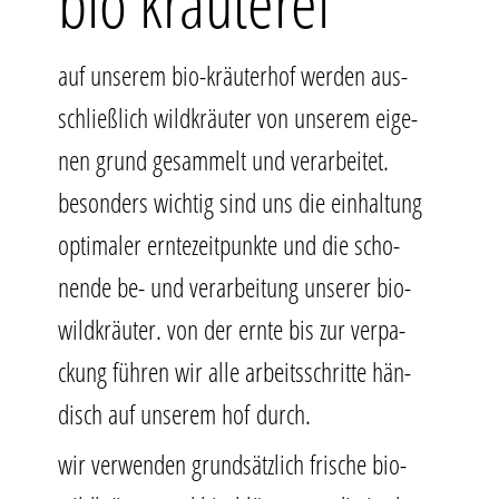
bio kräuterei
auf unse­rem bio-kräu­ter­hof wer­den aus­
schließ­lich wild­kräu­ter von unse­rem eige­
nen grund gesam­melt und ver­ar­bei­tet.
“
beson­ders wich­tig sind uns die ein­hal­tung
opti­ma­ler ern­te­zeit­punk­te und die scho­
nen­de be- und ver­ar­bei­tung unse­rer bio-
wild­kräu­ter. von der ern­te bis zur ver­pa­
ckung füh­ren wir alle arbeits­schrit­te hän­
disch auf unse­rem hof durch.
wir ver­wen­den grund­sätz­lich fri­sche bio-