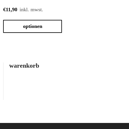
€
11,90
inkl. mwst.
dieses
optionen
produkt
weist
mehrere
varianten
warenkorb
auf.
die
optionen
können
auf
der