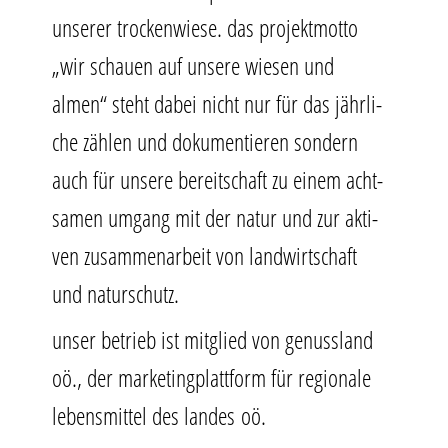
unse­rer tro­cken­wie­se. das pro­jekt­mot­to
„wir schau­en auf unse­re wie­sen und
almen“ steht dabei nicht nur für das jähr­li­
che zäh­len und doku­men­tie­ren son­dern
auch für unse­re bereit­schaft zu einem acht­
sa­men umgang mit der natur und zur akti­
ven zusam­men­ar­beit von land­wirt­schaft
und naturschutz.
unser betrieb ist mit­glied von genuss­land
oö., der mar­ke­ting­platt­form für regio­na­le
lebens­mit­tel des lan­des oö.