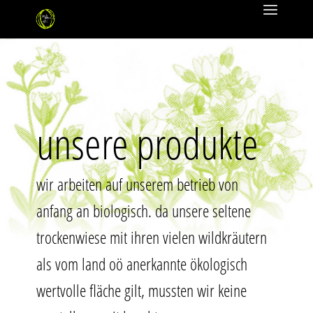
unsere produkte
wir arbei­ten auf unse­rem betrieb von
anfang an bio­lo­gisch. da unse­re sel­te­ne
tro­cken­wie­se mit ihren vie­len wild­kräu­tern
“
als vom land oö aner­kann­te öko­lo­gisch
wert­vol­le flä­che gilt, muss­ten wir kei­ne