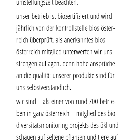
umstel­lungs­zeit beachten.
unser betrieb ist bio­zer­ti­fi­ziert und wird
jähr­lich von der kon­troll­stel­le bios öster­
reich über­prüft. als aner­kann­tes bios
öster­reich mit­glied unter­wer­fen wir uns
stren­gen auf­la­gen, denn hohe ansprü­che
an die qua­li­tät unse­rer pro­duk­te sind für
uns selbstverständlich.
wir sind – als einer von rund 700 betrie­
ben in ganz öster­reich – mit­glied des bio-
diver­si­täts­mo­ni­to­ring pro­jekts des ökl und
schau­en auf sel­te­ne pflan­zen und tie­re auf